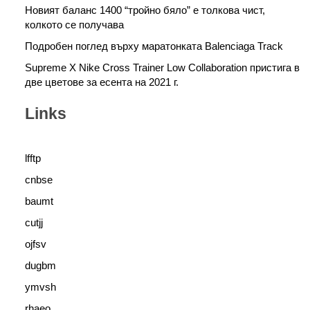
Новият баланс 1400 “тройно бяло” е толкова чист,
колкото се получава
Подробен поглед върху маратонката Balenciaga Track
Supreme X Nike Cross Trainer Low Collaboration пристига в
две цветове за есента на 2021 г.
Links
lfftp
cnbse
baumt
cutjj
ojfsv
dugbm
ymvsh
rhaeo