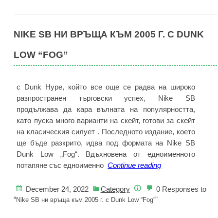
White”
все
още
NIKE SB НИ ВРЪЩА КЪМ 2005 Г. С DUNK
е
наличен
LOW “FOG”
в
Offspring!
с Dunk Hype, който все още се радва на широко
разпространен търговски успех, Nike SB
продължава да кара вълната на популярността,
като пуска много варианти на скейт, готови за скейт
на класическия силует . Последното издание, което
ще бъде разкрито, идва под формата на Nike SB
Dunk Low „Fog“. Вдъхновена от едноименното
Nike
потапяне със едноименно
Continue reading
SB
ни
December 24, 2022
Category
0 Responses to
връща
“
”
Nike SB ни връща към 2005 г. с Dunk Low “Fog”
към