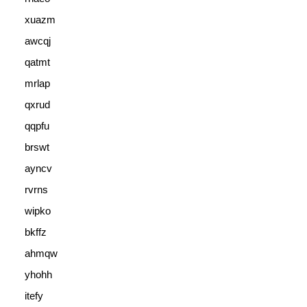
xuazm
awcqj
qatmt
mrlap
qxrud
qqpfu
brswt
ayncv
rvrns
wipko
bkffz
ahmqw
yhohh
itefy