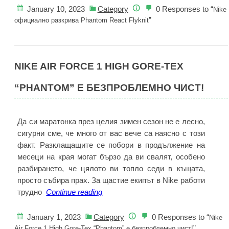
разкрива
January 10, 2023
Category
0 Responses to “
Nike
Phantom
”
официално разкрива Phantom React Flyknit
React
Flyknit
NIKE AIR FORCE 1 HIGH GORE-TEX
“PHANTOM” Е БЕЗПРОБЛЕМНО ЧИСТ!
Да си маратонка през целия зимен сезон не е лесно,
сигурни сме, че много от вас вече са наясно с този
факт. Разклащащите се побори в продължение на
месеци на края могат бързо да ви свалят, особено
разбирането, че цялото ви топло седи в къщата,
просто събира прах. За щастие екипът в Nike работи
Nike
трудно
Continue reading
Air
Force
January 1, 2023
Category
0 Responses to “
Nike
1
”
Air Force 1 High Gore-Tex “Phantom” е безпроблемно чист!