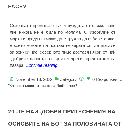
High
FACE?
OG
“Rebellionair
Сезонната промяна е тук и нуждата от свежо ново
яке никога не е била по -голяма! С изобилие от
марки и продукти може да е трудно да изберете яке,
в което можете да поставите вярата си. За щастие
за всички нас, северното лице доставя някои от най
-добрите парчета за връхни дрехи, предлагани на
Как
пазара
Continue reading
се
вписват
November 13, 2022
Category
0 Responses to
якетата
“
”
Как се вписват якетата на North Face?
на
North
Face?
20 -ТЕ НАЙ -ДОБРИ ПРИТЕСНЕНИЯ НА
ОСНОВИТЕ НА БОГ ЗА ПОЛОВИНАТА ОТ