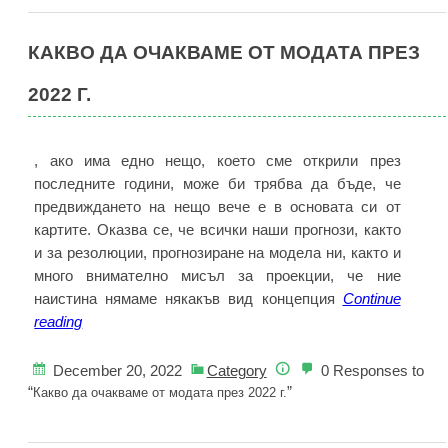
2005
г.
КАКВО ДА ОЧАКВАМЕ ОТ МОДАТА ПРЕЗ
с
Dunk
2022 Г.
Low
“Fog”
, ако има едно нещо, което сме открили през
последните години, може би трябва да бъде, че
предвиждането на нещо вече е в основата си от
картите. Оказва се, че всички наши прогнози, както
и за резолюции, прогнозиране на модела ни, както и
много внимателно мисъл за проекции, че ние
наистина нямаме някакъв вид концепция
Continue
Какво
reading
да
очакваме
December 20, 2022
Category
0 Responses to
от
“
”
Какво да очакваме от модата през 2022 г.
модата
през