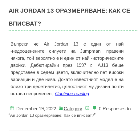
2022
AIR JORDAN 13 ОРАЗМЕРЯВАНЕ: КАК СЕ
г.
ВПИСВАТ?
Въпреки че Air Jordan 13 е един от най
-недооценените силуети на Jumpman, правени
някога, той вероятно е и един от най -историческите
двойки. Дебютирайки през 1997 г., AJ13 беше
представен в седем цветя, включително пет високи
вариации и две нива. Докато известният модел е на
близо три десетилетия, цялостният му дизайн почти
Air
остава непроменен,
Continue reading
Jordan
13
December 19, 2022
Category
0 Responses to
оразмеряване:
“
”
Air Jordan 13 оразмеряване: Как се вписват?
Как
се
вписват?