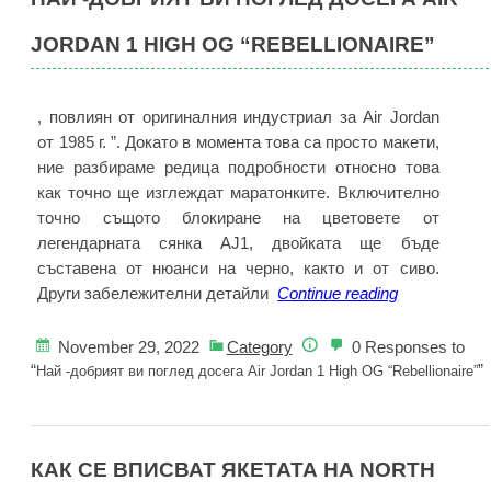
Max
JORDAN 1 HIGH OG “REBELLIONAIRE”
97
‘Camo
Pack’
, повлиян от оригиналния индустриал за Air Jordan
от 1985 г. ”. Докато в момента това са просто макети,
ние разбираме редица подробности относно това
как точно ще изглеждат маратонките. Включително
точно същото блокиране на цветовете от
легендарната сянка AJ1, двойката ще бъде
съставена от нюанси на черно, както и от сиво.
Най
Други забележителни детайли
Continue reading
-добрият
ви
November 29, 2022
Category
0 Responses to
поглед
“
”
Най -добрият ви поглед досега Air Jordan 1 High OG “Rebellionaire”
досега
Air
Jordan
КАК СЕ ВПИСВАТ ЯКЕТАТА НА NORTH
1