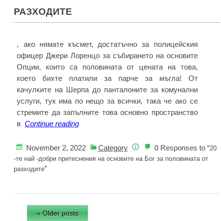
РАЗХОДИТЕ
, ако нямате късмет, достатъчно за полицейския
офицер Джери Лоренцо за събирането на основите
Опции, които са половината от цената на това,
което бихте платили за парче за мъгла! От
качулките на Шерпа до панталоните за комунални
услуги, тук има по нещо за всички, така че ако се
стремите да запълните това основно пространство
20
в
Continue reading
-те
най
November 2, 2022
Category
0 Responses to “
20
-добри
-те най -добри притеснения на основите на Бог за половината от
”
притеснения
разходите
на
основите
на
« Older posts
Бог