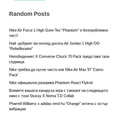
за
половината
Random Posts
от
разходите
Nike Air Force 1 High Gore-Tex “Phantom” е безпроблемно
чист!
Най -добрият ви поглед досега Air Jordan 1 High OG
“Rebellionaire”
Непобеденият X Converse Chuck 70 Pack представя тази
седмица
Nike трябва да пусне чисто нов Nike Air Max 97 ‘Camo
Pack’
Nike официално разкрива Phantom React Flyknit
Вземете вашата канадска игра с смокинг на следващото
ниво с този Stussy X Noma T.D Collab
Pharrell Williams x adidas nmd hu “Orange” изтича с остър
вибрации