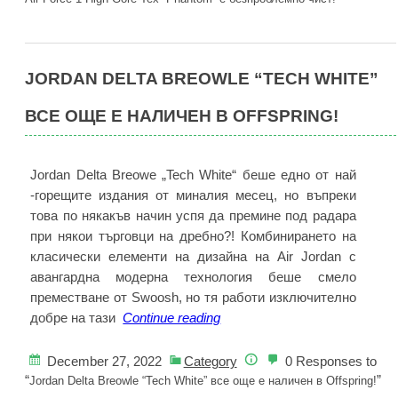
High
Gore-
Tex
JORDAN DELTA BREOWLE “TECH WHITE”
“Phantom”
е
ВСЕ ОЩЕ Е НАЛИЧЕН В OFFSPRING!
безпроблемно
чист!
Jordan Delta Breowe „Tech White“ беше едно от най
-горещите издания от миналия месец, но въпреки
това по някакъв начин успя да премине под радара
при някои търговци на дребно?! Комбинирането на
класически елементи на дизайна на Air Jordan с
авангардна модерна технология беше смело
преместване от Swoosh, но тя работи изключително
Jordan
добре на тази
Continue reading
Delta
Breowle
December 27, 2022
Category
0 Responses to
“Tech
“
”
Jordan Delta Breowle “Tech White” все още е наличен в Offspring!