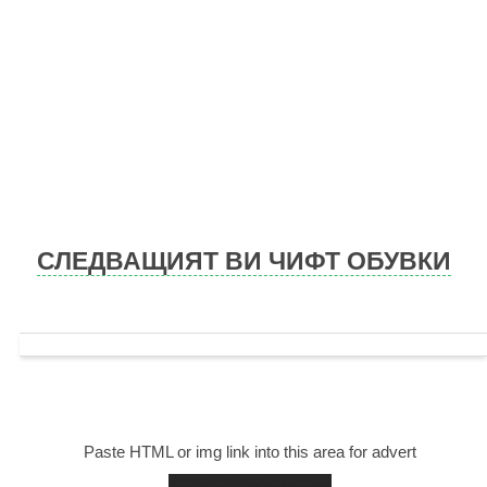
Skip
to
content
СЛЕДВАЩИЯТ ВИ ЧИФТ ОБУВКИ
Paste HTML or img link into this area for advert